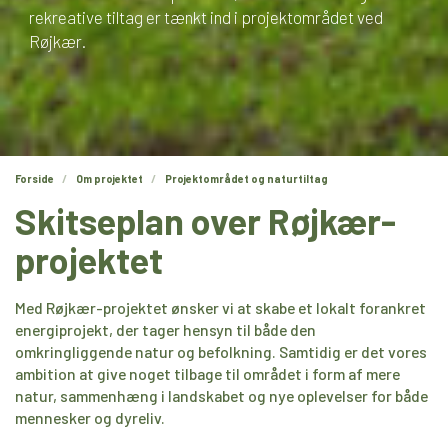
rekreative tiltag er tænkt ind i projektområdet ved
Røjkær.
Forside
Om projektet
Projektområdet og naturtiltag
Skitseplan over Røjkær-
projektet
Med Røjkær-projektet ønsker vi at skabe et lokalt forankret
energiprojekt, der tager hensyn til både den
omkringliggende natur og befolkning. Samtidig er det vores
ambition at give noget tilbage til området i form af mere
natur, sammenhæng i landskabet og nye oplevelser for både
mennesker og dyreliv.