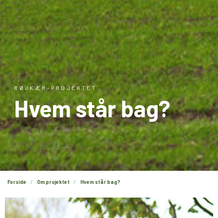
RØJKÆR-PROJEKTET
Hvem står bag?
Forside
Om projektet
Hvem står bag?