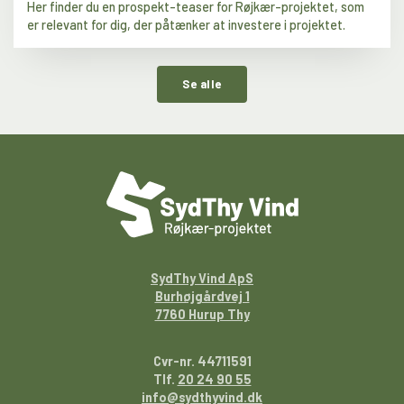
Her finder du en prospekt-teaser for Røjkær-projektet, som
er relevant for dig, der påtænker at investere i projektet.
Se alle
SydThy Vind ApS
Burhøjgårdvej 1
7760 Hurup Thy
Cvr-nr. 44711591
Tlf.
20 24 90 55
info@sydthyvind.dk